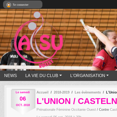
Panneau de gestion des cookies
Se connecter
NEWS
LA VIE DU CLUB
L'ORGANISATION
Accueil
2018-2019
Les évènements
L'Unio
Le
samedi
06
L'UNION / CASTE
OCT.
2018
Prénationale Féminine Occitanie Ouest
/ Contre
Cast