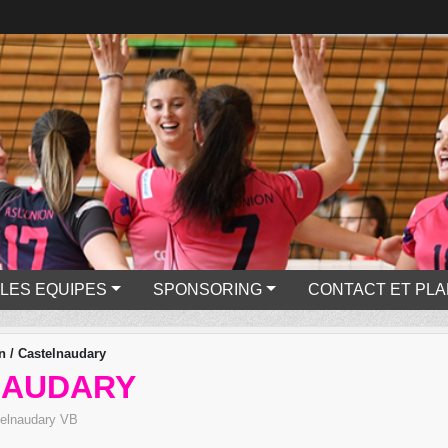
LES EQUIPES
SPONSORING
CONTACT ET PLA
n / Castelnaudary
LNAUDARY
elnaudary VB