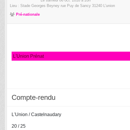
Le
samedi
06
oct.
2018
à 20h
Lieu :
Stade Georges Beyney rue Puy de Sancy
31240
L'union
Pré-nationale
L'Union Prénat
Compte-rendu
L'Union / Castelnaudary
20 / 25