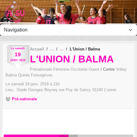
Panneau de gestion des cookies
Le
samedi
Accueil
L'Union / Balma
19
L'UNION / BALMA
JANV.
2019
Prénationale Féminine Occitanie Ouest
/ Contre
Volley
Balma Quinte Fonsegrives
Le
samedi
19
janv.
2019
à 21h
Lieu :
Stade Georges Beyney rue Puy de Sancy
31240
L'union
Pré-nationale