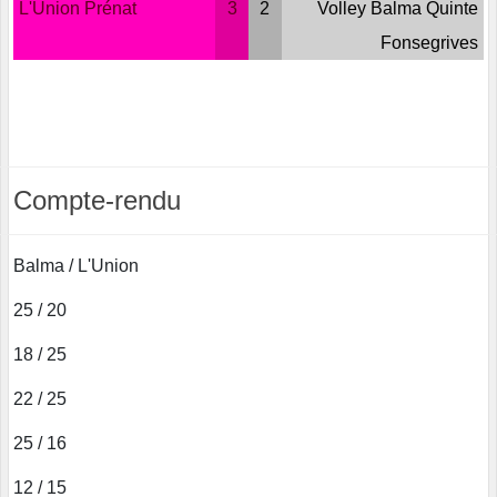
L'Union Prénat
3
2
Volley Balma Quinte
Fonsegrives
Compte-rendu
Balma / L'Union
25 / 20
18 / 25
22 / 25
25 / 16
12 / 15