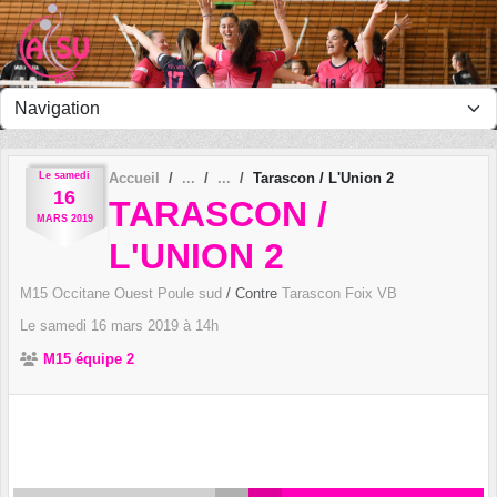
Panneau de gestion des cookies
Le
samedi
Accueil
Tarascon / L'Union 2
16
TARASCON /
MARS
2019
L'UNION 2
M15 Occitane Ouest Poule sud
/ Contre
Tarascon Foix VB
Le
samedi
16
mars
2019
à 14h
M15 équipe 2