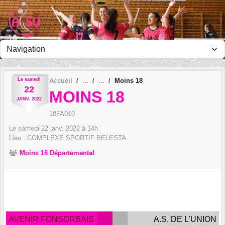
Panneau de gestion des cookies
Le
samedi
Accueil
Moins 18
22
MOINS 18
JANV.
2022
18FA010
Le
samedi
22
janv.
2022
à 14h
Lieu :
COMPLEXE SPORTIF BELESTA
Moins 18 Départemental
AVENIR FONSORBAIS
A.S. DE L'UNION