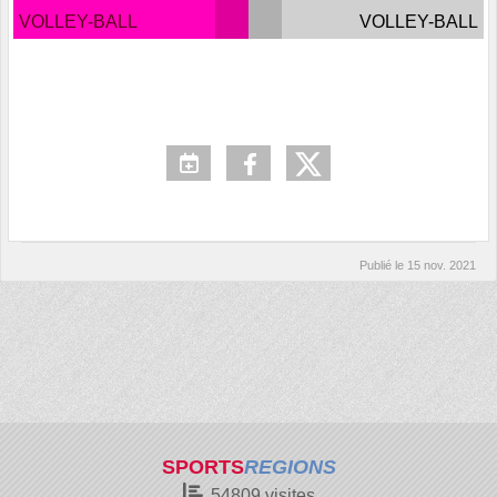
VOLLEY-BALL
VOLLEY-BALL
Publié le
15 nov. 2021
SPORTS
REGIONS
54809
visites