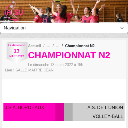
Panneau de gestion des cookies
Le
dimanche
Accueil
Championnat N2
13
CHAMPIONNAT N2
MARS
2022
Le
dimanche
13
mars
2022
à 15h
Lieu :
SALLE MAITRE JEAN
J.S.A. BORDEAUX
A.S. DE L'UNION
VOLLEY-BALL