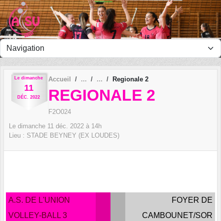
Panneau de gestion des cookies
Le
dimanche
Accueil
Regionale 2
11
REGIONALE 2
DÉC.
2022
F2O024
Le
dimanche
11
déc.
2022
à 14h
Lieu :
STADE BEYNEY (EX LOUDES)
A.S. DE L'UNION
FOYER DE
VOLLEY-BALL 3
CAMBOUNET/SOR