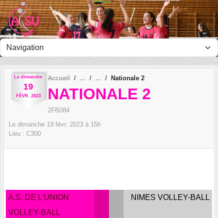
Panneau de gestion des cookies
Le
dimanche
Accueil
Nationale 2
19
NATIONALE 2
FÉVR.
2023
2FB084
Le
dimanche
19
févr.
2023
à 15h
Lieu :
C300
A.S. DE L'UNION
NIMES VOLLEY-BALL
VOLLEY-BALL