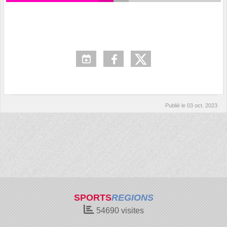
Publié le
03 oct. 2023
SPORTS
REGIONS
54690
visites