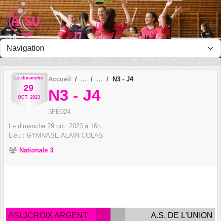
Panneau de gestion des cookies
Le
dimanche
Accueil
N3 - J4
29
N3 - J4
OCT.
2023
3FE024
Le
dimanche
29
oct.
2023
à 16h
Lieu :
GYMNASE ALAIN COLAS
Nationale 3
ASLJCROIX ARGENT
A.S. DE L'UNION