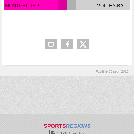
MONTPELLIER
VOLLEY-BALL
Publié le
03 sept. 2023
SPORTS
REGIONS
54782
visites