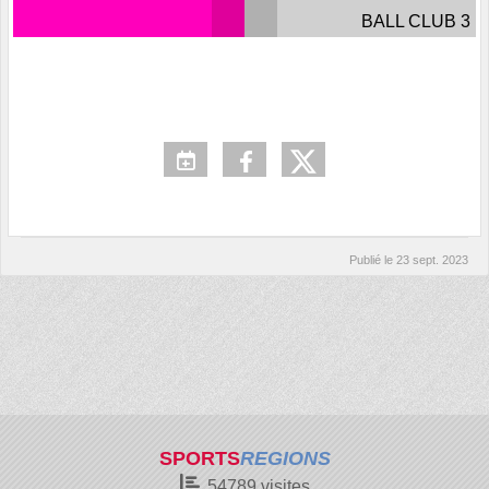
BALL CLUB 3
Publié le
23 sept. 2023
SPORTS
REGIONS
54789
visites