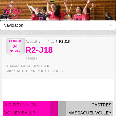
Panneau de gestion des cookies
Le
samedi
Accueil
R2-J18
04
R2-J18
MAI
2024
F2O088
Le
samedi
04
mai
2024
à 20h
Lieu :
STADE BEYNEY (EX LOUDES)
A.S. DE L'UNION
CASTRES
VOLLEY-BALL 3
MASSAGUEL VOLLEY